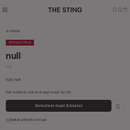
Navigeer
direct naar
de
hoofdinhoud
Open de
Home
zoekbalk
Navigeer
SPECIALE PRIJS
direct
naar de
null
footer
null
null:
null
Het model is 1.88 en draagt maat 32/32
Selecteer maat & bestel
Bekijk winkelvoorraad