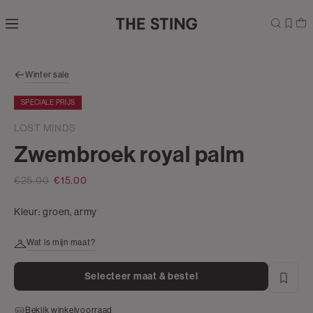
Navigeer
direct naar
de
hoofdinhoud
Open de
Winter sale
zoekbalk
Navigeer
SPECIALE PRIJS
direct
naar de
LOST MINDS
footer
Zwembroek royal palm
€25.00
€15.00
Kleur:
groen, army
Wat is mijn maat?
Selecteer maat & bestel
Bekijk winkelvoorraad