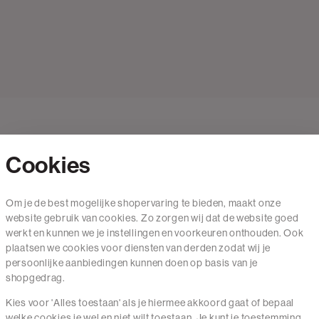
Cookies
Contact
Om je de best mogelijke shopervaring te bieden, maakt onze
website gebruik van cookies. Zo zorgen wij dat de website goed
Mail ons
werkt en kunnen we je instellingen en voorkeuren onthouden. Ook
020 - 3412 650
plaatsen we cookies voor diensten van derden zodat wij je
persoonlijke aanbiedingen kunnen doen op basis van je
Van maandag t/m vrijdag van 8.30 uur tot 18.00 uur.
shopgedrag.
Kies voor 'Alles toestaan' als je hiermee akkoord gaat of bepaal
Service
welke cookies je wel en niet wilt toestaan. Je kunt je toestemming