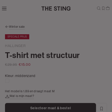
Navigeer
direct naar
de
hoofdinhoud
Open de
Winter sale
zoekbalk
Navigeer
SPECIALE PRIJS
direct
naar de
HALLINGER
footer
T-shirt met structuur
€29.95
€15.00
Kleur:
middenzand
aqua
Het model is 1.89 en draagt maat M
Wat is mijn maat?
Selecteer maat & bestel