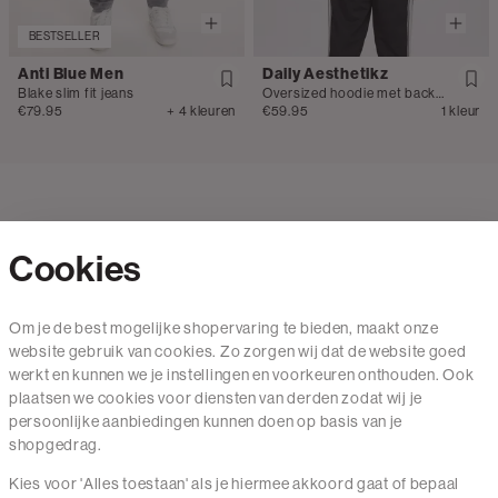
BESTSELLER
Anti Blue Men
Daily Aesthetikz
Blake slim fit jeans
Oversized hoodie met backprint
€79.95
+ 4 kleuren
€59.95
1 kleur
Cookies
Contact
Om je de best mogelijke shopervaring te bieden, maakt onze
website gebruik van cookies. Zo zorgen wij dat de website goed
Mail ons
werkt en kunnen we je instellingen en voorkeuren onthouden. Ook
020 - 3412 650
plaatsen we cookies voor diensten van derden zodat wij je
persoonlijke aanbiedingen kunnen doen op basis van je
Van maandag t/m vrijdag van 8.30 uur tot 18.00 uur.
shopgedrag.
Kies voor 'Alles toestaan' als je hiermee akkoord gaat of bepaal
Service