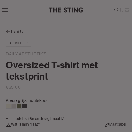
Navigeer
direct naar
de
hoofdinhoud
Open de
T-shirts
zoekbalk
Navigeer
BESTSELLER
direct
naar de
DAILY AESTHETIKZ
footer
Oversized T-shirt met
tekstprint
€35.00
Kleur:
grijs, houtskool
wit,
taupe,
groen,
grijs,
off-
light
olijf
houtskool
Het model is 1.85 en draagt maat M
white
Wat is mijn maat?
Maattabel