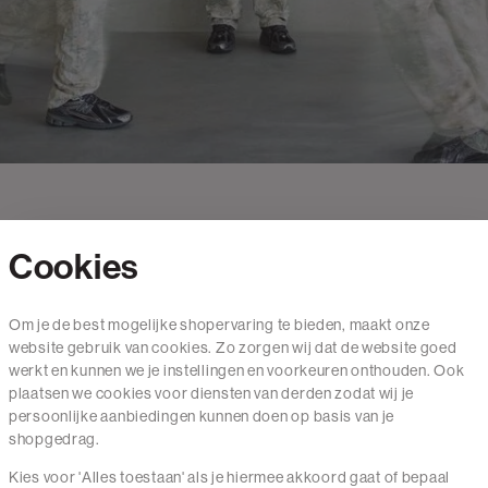
Cookies
Contact
Om je de best mogelijke shopervaring te bieden, maakt onze
website gebruik van cookies. Zo zorgen wij dat de website goed
Mail ons
werkt en kunnen we je instellingen en voorkeuren onthouden. Ook
020 - 3412 650
plaatsen we cookies voor diensten van derden zodat wij je
persoonlijke aanbiedingen kunnen doen op basis van je
Van maandag t/m vrijdag van 8.30 uur tot 18.00 uur.
shopgedrag.
Kies voor 'Alles toestaan' als je hiermee akkoord gaat of bepaal
Service