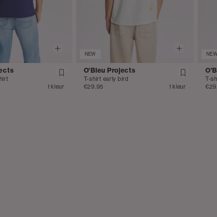
NEW
NE
ects
O'Bleu Projects
O'B
hirt
T-shirt early bird
T-sh
1 kleur
€29.95
1 kleur
€29