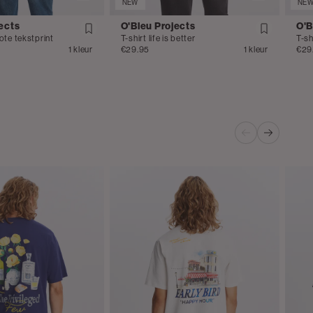
NEW
NE
ects
O'Bleu Projects
O'B
ote tekstprint
T-shirt life is better
T-sh
1 kleur
€29.95
1 kleur
€29