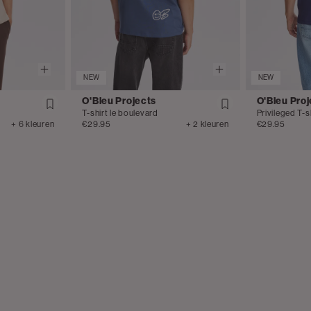
NEW
NEW
O'Bleu Projects
O'Bleu Proj
T-shirt le boulevard
Privileged T-s
+ 6 kleuren
€29.95
+ 2 kleuren
€29.95