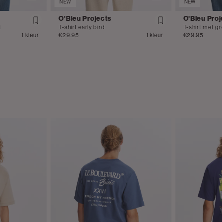
NEW
NEW
O'Bleu Projects
O'Bleu Proj
t
T-shirt early bird
T-shirt met gr
1 kleur
€29.95
1 kleur
€29.95