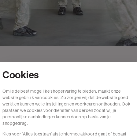
Cookies
Contact
Om je de best mogelijke shopervaring te bieden, maakt onze
website gebruik van cookies. Zo zorgen wij dat de website goed
Mail ons
werkt en kunnen we je instellingen en voorkeuren onthouden. Ook
020 - 3412 650
plaatsen we cookies voor diensten van derden zodat wij je
persoonlijke aanbiedingen kunnen doen op basis van je
Van maandag t/m vrijdag van 8.30 uur tot 18.00 uur.
shopgedrag.
Kies voor 'Alles toestaan' als je hiermee akkoord gaat of bepaal
Service