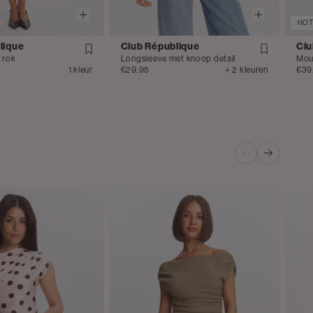
HOT
lique
Club République
Clu
e rok
Longsleeve met knoop detail
Mou
1 kleur
€29.95
+ 2 kleuren
€39