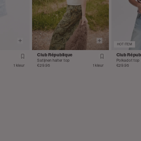
HOT ITEM
Club République
Club Répub
Satijnen halter top
Polkadot top
1 kleur
€29.95
1 kleur
€29.95