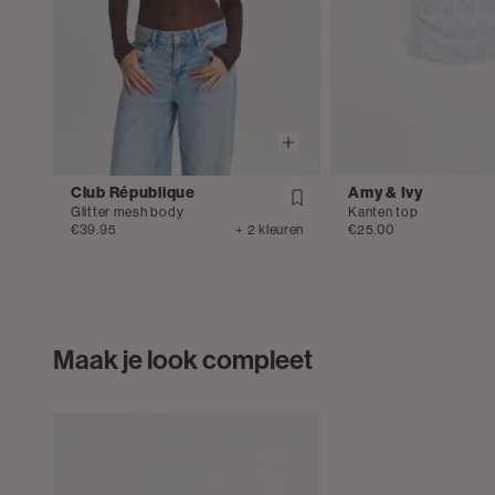
Club République
Amy & Ivy
Glitter mesh body
Kanten top
€39.95
+ 2 kleuren
€25.00
Maak je look compleet