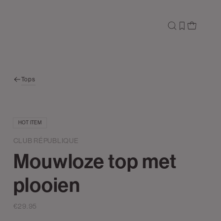
Tops
HOT ITEM
CLUB RÉPUBLIQUE
Mouwloze top met
plooien
€29.95