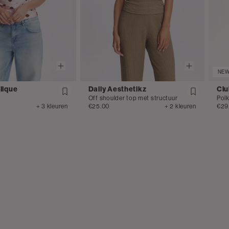
NE
lique
Daily Aesthetikz
Clu
Off shoulder top met structuur
Polk
+ 3 kleuren
€25.00
+ 2 kleuren
€29