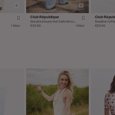
Club République
Club Répub
Geruite blouse met ballonmouwen
Suedine ruffl
1 kleur
€39.95
1 kleur
€39.95