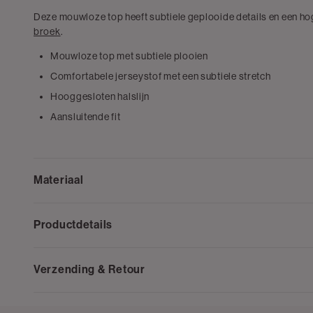
Deze mouwloze top heeft subtiele geplooide details en een ho
broek
.
Mouwloze top met subtiele plooien
Comfortabele jerseystof met een subtiele stretch
Hooggesloten halslijn
Aansluitende fit
Materiaal
Productdetails
Verzending & Retour