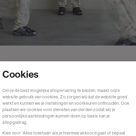
Cookies
Contact
Om je de best mogelijke shopervaring te bieden, maakt onze
website gebruik van cookies. Zo zorgen wij dat de website goed
Mail ons
werkt en kunnen we je instellingen en voorkeuren onthouden. Ook
020 - 3412 650
plaatsen we cookies voor diensten van derden zodat wij je
persoonlijke aanbiedingen kunnen doen op basis van je
Van maandag t/m vrijdag van 8.30 uur tot 18.00 uur.
shopgedrag.
Kies voor 'Alles toestaan' als je hiermee akkoord gaat of bepaal
Service