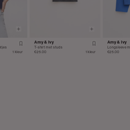
Amy & Ivy
Amy & Ivy
ntjes
T-shirt met studs
Longsleeve me
1 kleur
€25.00
1 kleur
€25.00