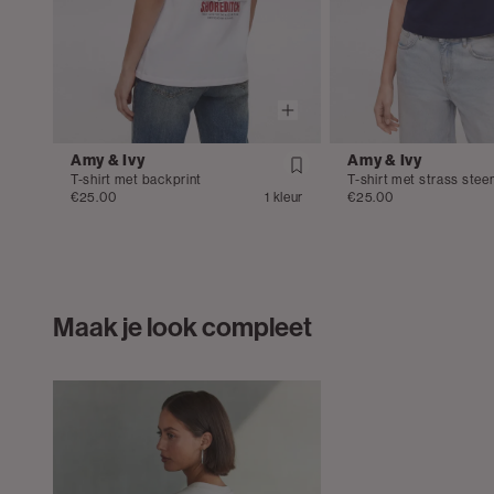
Amy & Ivy
Amy & Ivy
T-shirt met backprint
T-shirt met strass stee
€25.00
1 kleur
€25.00
Maak je look compleet