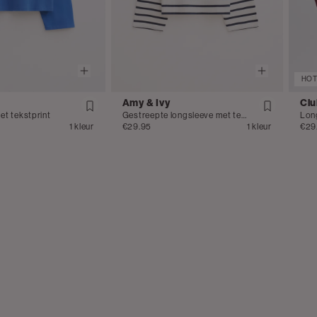
HOT
Amy & Ivy
Clu
t tekstprint
Gestreepte longsleeve met tekstprint
Lon
1 kleur
€29.95
1 kleur
€29