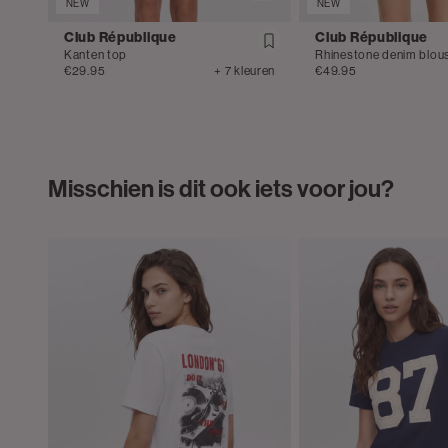
NEW
NEW
Club République
Club République
Kanten top
Rhinestone denim blou
€29.95
+ 7 kleuren
€49.95
Misschien is dit ook iets voor jou?