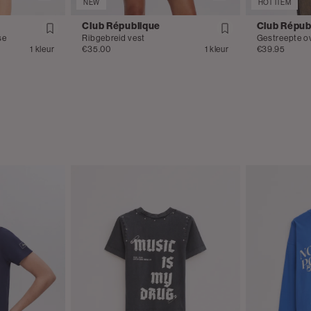
NEW
HOT ITEM
Club République
Club Répub
se
Ribgebreid vest
1 kleur
€35.00
1 kleur
€39.95