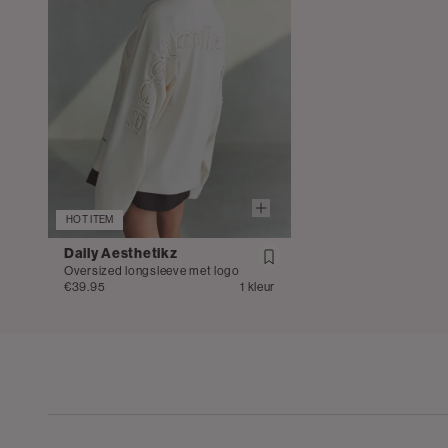
HOT ITEM
Daily Aesthetikz
Oversized longsleeve met logo
€39.95
1 kleur