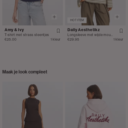
HOT ITEM
Amy & Ivy
Daily Aesthetikz
T-shirt met strass steentjes
Longsleeve met wijde mouwen
€25.00
1 kleur
€29.95
1 kleur
Maak je look compleet