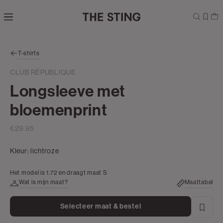
Navigeer
direct naar
de
hoofdinhoud
Open de
T-shirts
zoekbalk
Navigeer
CLUB RÉPUBLIQUE
direct
Longsleeve met
naar de
footer
bloemenprint
€29.95
Kleur:
lichtroze
Het model is 1.72 en draagt maat S
Wat is mijn maat?
Maattabel
Selecteer maat & bestel