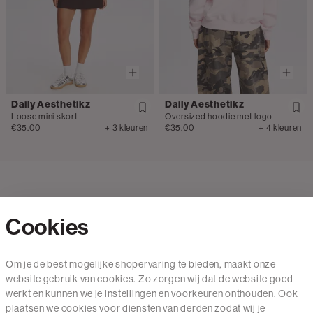
Daily Aesthetikz
Daily Aesthetikz
Loose mini skort
Oversized hoodie met logo
€35.00
+ 3 kleuren
€35.00
+ 4 kleuren
Cookies
Contact
Om je de best mogelijke shopervaring te bieden, maakt onze
website gebruik van cookies. Zo zorgen wij dat de website goed
Mail ons
werkt en kunnen we je instellingen en voorkeuren onthouden. Ook
020 - 3412 650
plaatsen we cookies voor diensten van derden zodat wij je