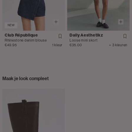
NEW
Club République
Daily Aesthetikz
Rhinestone denim blouse
Loose mini skort
€49.95
1 kleur
€35.00
+ 3 kleuren
Maak je look compleet