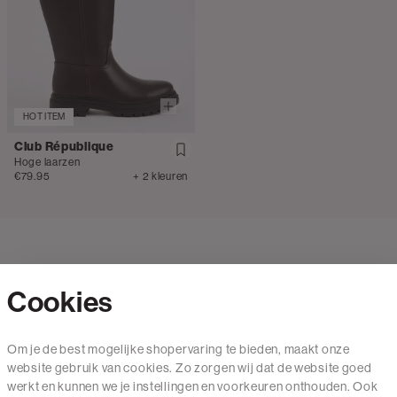
HOT ITEM
Club République
Hoge laarzen
€79.95
+ 2 kleuren
Cookies
Contact
Om je de best mogelijke shopervaring te bieden, maakt onze
website gebruik van cookies. Zo zorgen wij dat de website goed
Mail ons
werkt en kunnen we je instellingen en voorkeuren onthouden. Ook
020 - 3412 650