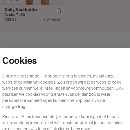
Daily Aesthetikz
Scuba T-shirt
€29.95
+ 6 kleuren
Cookies
Contact
Om je de best mogelijke shopervaring te bieden, maakt onze
website gebruik van cookies. Zo zorgen wij dat de website goed
Mail ons
werkt en kunnen we je instellingen en voorkeuren onthouden. Ook
020 - 3412 650
plaatsen we cookies voor diensten van derden zodat wij je
persoonlijke aanbiedingen kunnen doen op basis van je
Van maandag t/m vrijdag van 8.30 uur tot 18.00 uur.
shopgedrag.
Kies voor 'Alles toestaan' als je hiermee akkoord gaat of bepaal
Service
welke cookies je wel en niet wilt toestaan. Je kunt je toestemming
op elk moment wijzigen of intrekken. Lees onze