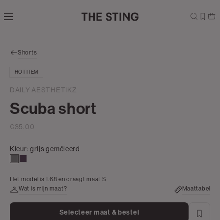
Navigeer
direct naar
Shop the look
de
hoofdinhoud
Open de
Shorts
zoekbalk
Navigeer
HOT ITEM
direct
naar de
DAILY AESTHETIKZ
footer
Scuba short
€35.00
Kleur:
grijs gemêleerd
grijs
aubergine
gemêleerd
Het model is 1.68 en draagt maat S
Wat is mijn maat?
Maattabel
Selecteer maat & bestel