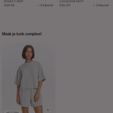
Scuba T-shirt
Loose mini skort
€29.95
+ 6 kleuren
€35.00
+ 3 kleuren
Maak je look compleet
HOT ITEM