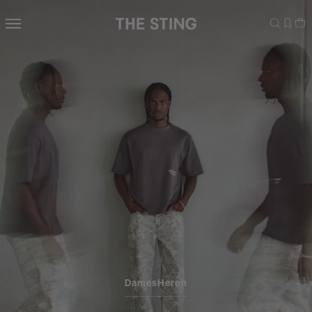
Navigeer
direct naar
de
hoofdinhoud
Open de
zoekbalk
Navigeer
direct
naar de
footer
Dames
Heren