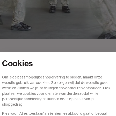
Cookies
Contact
Om je de best mogelijke shopervaring te bieden, maakt onze
website gebruik van cookies. Zo zorgen wij dat de website goed
Mail ons
werkt en kunnen we je instellingen en voorkeuren onthouden. Ook
020 - 3412 650
plaatsen we cookies voor diensten van derden zodat wij je
persoonlijke aanbiedingen kunnen doen op basis van je
Van maandag t/m vrijdag van 8.30 uur tot 18.00 uur.
shopgedrag.
Kies voor 'Alles toestaan' als je hiermee akkoord gaat of bepaal
Service