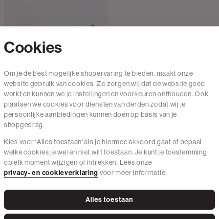
Cookies
Amy & Ivy
Kanten top
€25.00
1 kleur
Om je de best mogelijke shopervaring te bieden, maakt onze
website gebruik van cookies. Zo zorgen wij dat de website goed
werkt en kunnen we je instellingen en voorkeuren onthouden. Ook
plaatsen we cookies voor diensten van derden zodat wij je
persoonlijke aanbiedingen kunnen doen op basis van je
shopgedrag.
Kies voor 'Alles toestaan' als je hiermee akkoord gaat of bepaal
welke cookies je wel en niet wilt toestaan. Je kunt je toestemming
Contact
op elk moment wijzigen of intrekken. Lees onze
Mail ons
privacy- en cookieverklaring
voor meer informatie.
020 - 3412 650
Alles toestaan
Van maandag t/m vrijdag van 8.30 uur tot 18.00 uur.