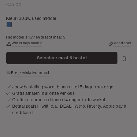
€45.00
Kleur:
blauw, used middle
blauw,
used
Het model is 1.77 en draagt maat S
middle
Wat is mijn maat?
Maattabel
Selecteer maat & bestel
Bekijk winkelvoorraad
Jouw bestelling wordt binnen 1 tot 5 dagen bezorgd
Gratis afhalen in al onze winkels
Gratis retourneren binnen 14 dagen in de winkel
Betaal zoals jij wilt: o.a. iDEAL | Wero, Riverty, Apple pay &
creditcard