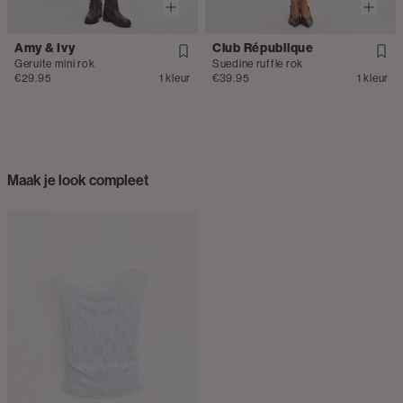
Amy & Ivy
Club République
Geruite mini rok
Suedine ruffle rok
€29.95
1 kleur
€39.95
1 kleur
Maak je look compleet