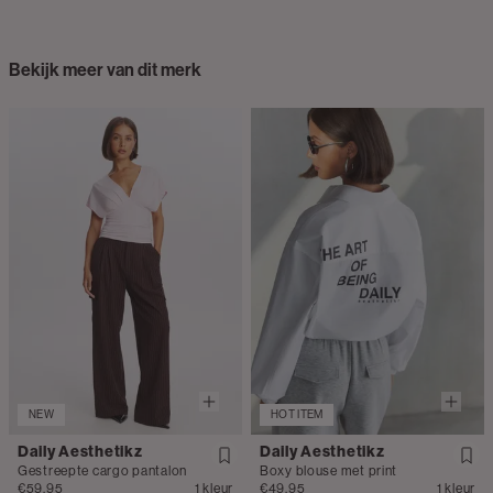
Bekijk meer van dit merk
NEW
HOT ITEM
Daily Aesthetikz
Daily Aesthetikz
Gestreepte cargo pantalon
Boxy blouse met print
€59.95
1 kleur
€49.95
1 kleur