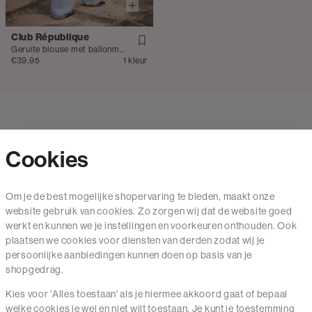
Club République
Geruite blouse met ballonmouwen
€39.95
1 kleur
Cookies
Contact
Om je de best mogelijke shopervaring te bieden, maakt onze
website gebruik van cookies. Zo zorgen wij dat de website goed
Mail ons
werkt en kunnen we je instellingen en voorkeuren onthouden. Ook
020 - 3412 650
plaatsen we cookies voor diensten van derden zodat wij je
persoonlijke aanbiedingen kunnen doen op basis van je
Van maandag t/m vrijdag van 8.30 uur tot 18.00 uur.
shopgedrag.
Kies voor 'Alles toestaan' als je hiermee akkoord gaat of bepaal
Service
welke cookies je wel en niet wilt toestaan. Je kunt je toestemming