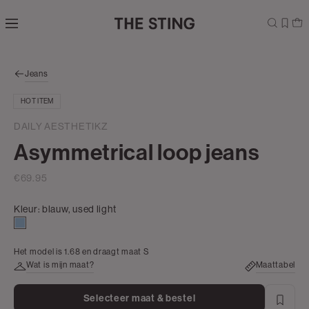
Navigeer
direct naar
de
hoofdinhoud
Open de
Jeans
zoekbalk
Navigeer
HOT ITEM
direct
naar de
DAILY AESTHETIKZ
footer
Asymmetrical loop jeans
€69.95
Kleur:
blauw, used light
blauw,
used
Het model is 1.68 en draagt maat S
light
Wat is mijn maat?
Maattabel
Selecteer maat & bestel