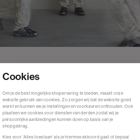
Cookies
Contact
Om je de best mogelijke shopervaring te bieden, maakt onze
website gebruik van cookies. Zo zorgen wij dat de website goed
Mail ons
werkt en kunnen we je instellingen en voorkeuren onthouden. Ook
020 - 3412 650
plaatsen we cookies voor diensten van derden zodat wij je
persoonlijke aanbiedingen kunnen doen op basis van je
Van maandag t/m vrijdag van 8.30 uur tot 18.00 uur.
shopgedrag.
Kies voor 'Alles toestaan' als je hiermee akkoord gaat of bepaal
Service