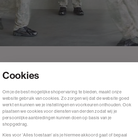
Cookies
Contact
Om je de best mogelijke shopervaring te bieden, maakt onze
website gebruik van cookies. Zo zorgen wij dat de website goed
Mail ons
werkt en kunnen we je instellingen en voorkeuren onthouden. Ook
020 - 3412 650
plaatsen we cookies voor diensten van derden zodat wij je
persoonlijke aanbiedingen kunnen doen op basis van je
Van maandag t/m vrijdag van 8.30 uur tot 18.00 uur.
shopgedrag.
Kies voor 'Alles toestaan' als je hiermee akkoord gaat of bepaal
Service