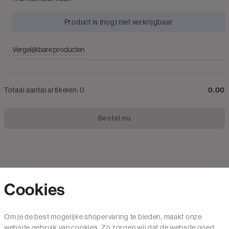
Product is (nog) niet verkrijgbaar
Vergelijkbare producten
Totaal aantal artikelen:
0
0.00
Bestel nu
Cookies
Contact
Om je de best mogelijke shopervaring te bieden, maakt onze
website gebruik van cookies. Zo zorgen wij dat de website goed
Mail ons