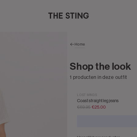
Home
Shop the look
1 producten in deze outfit
LOST MINDS
Coast straight leg jeans
€69.95
€25.00