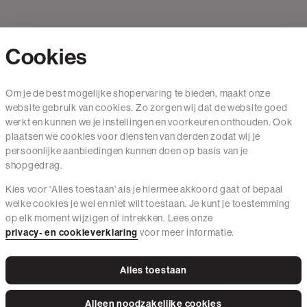
Cookies
Contact
Om je de best mogelijke shopervaring te bieden, maakt onze
website gebruik van cookies. Zo zorgen wij dat de website goed
Mail ons
werkt en kunnen we je instellingen en voorkeuren onthouden. Ook
020 - 3412 650
plaatsen we cookies voor diensten van derden zodat wij je
persoonlijke aanbiedingen kunnen doen op basis van je
Van maandag t/m vrijdag van 8.30 uur tot 18.00 uur.
shopgedrag.
Kies voor 'Alles toestaan' als je hiermee akkoord gaat of bepaal
Service
welke cookies je wel en niet wilt toestaan. Je kunt je toestemming
op elk moment wijzigen of intrekken. Lees onze
Wij zijn The Sting
privacy- en cookieverklaring
voor meer informatie.
Alles toestaan
Instagram
Facebook
Tiktok
Pinterest
LinkedIn
Alleen noodzakelijke cookies