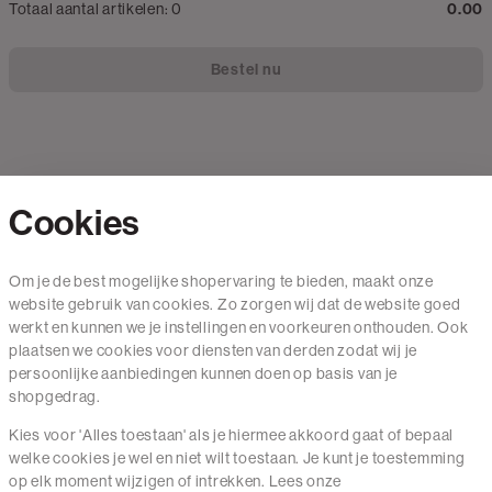
Totaal aantal artikelen:
0
0.00
Bestel nu
Cookies
Contact
Om je de best mogelijke shopervaring te bieden, maakt onze
website gebruik van cookies. Zo zorgen wij dat de website goed
Mail ons
werkt en kunnen we je instellingen en voorkeuren onthouden. Ook
020 - 3412 650
plaatsen we cookies voor diensten van derden zodat wij je
persoonlijke aanbiedingen kunnen doen op basis van je
Van maandag t/m vrijdag van 8.30 uur tot 18.00 uur.
shopgedrag.
Kies voor 'Alles toestaan' als je hiermee akkoord gaat of bepaal
Service
welke cookies je wel en niet wilt toestaan. Je kunt je toestemming
op elk moment wijzigen of intrekken. Lees onze