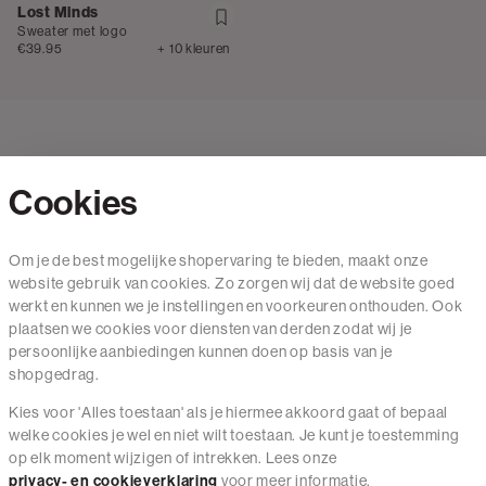
Lost Minds
Sweater met logo
€39.95
+ 10 kleuren
Cookies
Contact
Om je de best mogelijke shopervaring te bieden, maakt onze
website gebruik van cookies. Zo zorgen wij dat de website goed
Mail ons
werkt en kunnen we je instellingen en voorkeuren onthouden. Ook
020 - 3412 650
plaatsen we cookies voor diensten van derden zodat wij je
persoonlijke aanbiedingen kunnen doen op basis van je
Van maandag t/m vrijdag van 8.30 uur tot 18.00 uur.
shopgedrag.
Kies voor 'Alles toestaan' als je hiermee akkoord gaat of bepaal
Service
welke cookies je wel en niet wilt toestaan. Je kunt je toestemming
op elk moment wijzigen of intrekken. Lees onze
Wij zijn The Sting
privacy- en cookieverklaring
voor meer informatie.