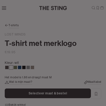
Navigeer
direct naar
de
hoofdinhoud
Open de
T-shirts
zoekbalk
Navigeer
LOST MINDS
direct
T-shirt met merklogo
naar de
footer
€19.95
Kleur:
wit
choco
wit
groen,
donkerblauw
zwart
middengrijs
klei
olijf
Het model is 1.86 en draagt maat M
Wat is mijn maat?
Maattabel
Selecteer maat & bestel
Bekijk winkel