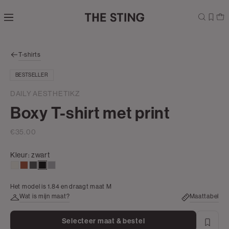
Navigeer
direct naar
de
hoofdinhoud
Open de
T-shirts
zoekbalk
Navigeer
BESTSELLER
direct
naar de
DAILY AESTHETIKZ
footer
Boxy T-shirt met print
€35.00
Kleur:
zwart
creme,
bruin
donkergrijs
zwart
grijs,
licht
zilver
Het model is 1.84 en draagt maat M
Wat is mijn maat?
Maattabel
Selecteer maat & bestel