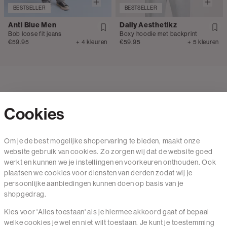
BESTSELLER
BESTSELLER
Anti Blue Men
Daily Aesthetikz
Bob loose fit jeans
Boxy hoodie met backprint
€59.95
+ 4 kleuren
€59.95
+ 5 kleuren
Cookies
Contact
Om je de best mogelijke shopervaring te bieden, maakt onze
website gebruik van cookies. Zo zorgen wij dat de website goed
Mail ons
werkt en kunnen we je instellingen en voorkeuren onthouden. Ook
020 - 3412 650
plaatsen we cookies voor diensten van derden zodat wij je
persoonlijke aanbiedingen kunnen doen op basis van je
Van maandag t/m vrijdag van 8.30 uur tot 18.00 uur.
shopgedrag.
Kies voor 'Alles toestaan' als je hiermee akkoord gaat of bepaal
Service
welke cookies je wel en niet wilt toestaan. Je kunt je toestemming