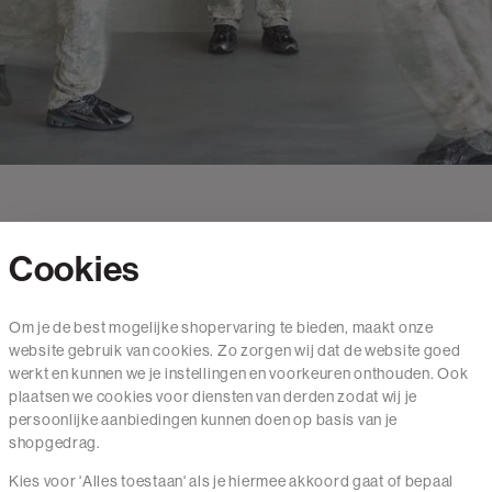
Cookies
Contact
Om je de best mogelijke shopervaring te bieden, maakt onze
website gebruik van cookies. Zo zorgen wij dat de website goed
Mail ons
werkt en kunnen we je instellingen en voorkeuren onthouden. Ook
020 - 3412 650
plaatsen we cookies voor diensten van derden zodat wij je
persoonlijke aanbiedingen kunnen doen op basis van je
Van maandag t/m vrijdag van 8.30 uur tot 18.00 uur.
shopgedrag.
Kies voor 'Alles toestaan' als je hiermee akkoord gaat of bepaal
Service