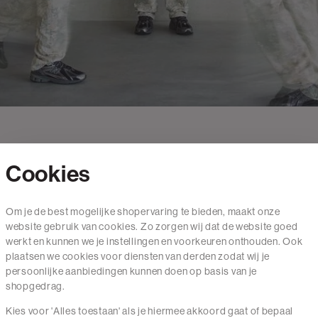
Cookies
Contact
Om je de best mogelijke shopervaring te bieden, maakt onze
website gebruik van cookies. Zo zorgen wij dat de website goed
Mail ons
werkt en kunnen we je instellingen en voorkeuren onthouden. Ook
020 - 3412 650
plaatsen we cookies voor diensten van derden zodat wij je
persoonlijke aanbiedingen kunnen doen op basis van je
Van maandag t/m vrijdag van 8.30 uur tot 18.00 uur.
shopgedrag.
Kies voor 'Alles toestaan' als je hiermee akkoord gaat of bepaal
Service