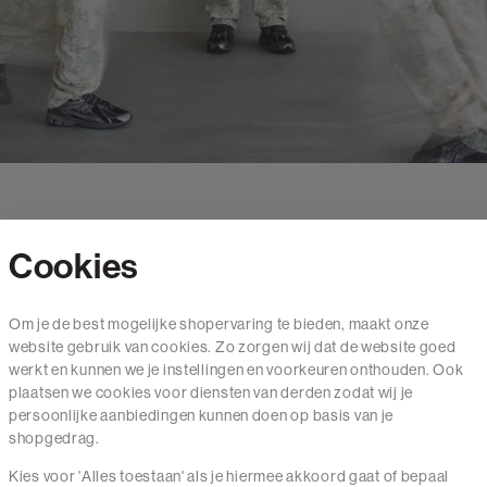
Cookies
Contact
Om je de best mogelijke shopervaring te bieden, maakt onze
website gebruik van cookies. Zo zorgen wij dat de website goed
Mail ons
werkt en kunnen we je instellingen en voorkeuren onthouden. Ook
020 - 3412 650
plaatsen we cookies voor diensten van derden zodat wij je
persoonlijke aanbiedingen kunnen doen op basis van je
Van maandag t/m vrijdag van 8.30 uur tot 18.00 uur.
shopgedrag.
Kies voor 'Alles toestaan' als je hiermee akkoord gaat of bepaal
Service