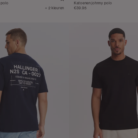
 polo
Katoenen johnny polo
+ 2 kleuren
€39.95