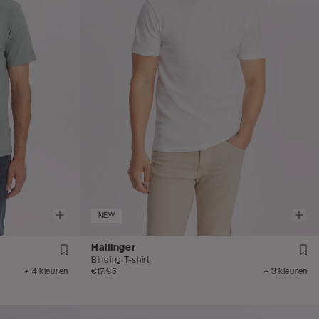
NEW
Hallinger
Binding T-shirt
+ 4 kleuren
€17.95
+ 3 kleuren