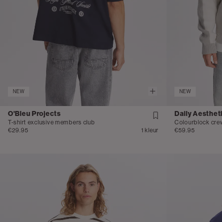
NEW
NEW
O'Bleu Projects
Daily Aesthet
T-shirt exclusive members club
Colourblock cre
€29.95
1 kleur
€59.95