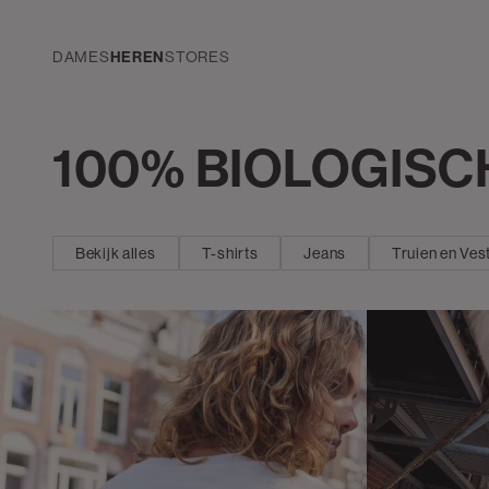
Navigeer
direct naar
de
DAMES
HEREN
STORES
hoofdinhoud
Open de
Kleding
zoekbalk
100% BIOLOGISC
Navigeer
direct
naar de
footer
Bekijk alles
T-shirts
Jeans
Truien en Ves