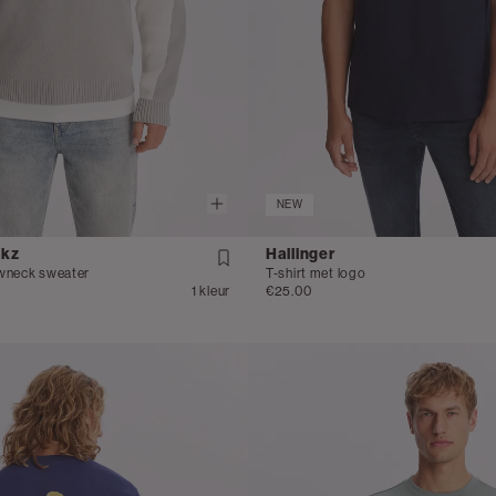
NEW
ikz
Hallinger
wneck sweater
T-shirt met logo
1 kleur
€25.00