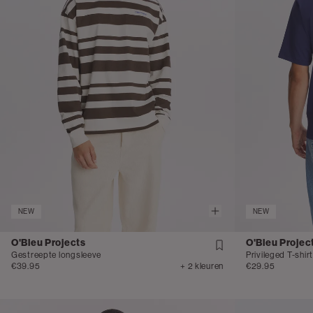
NEW
NEW
O'Bleu Projects
O'Bleu Projec
Gestreepte longsleeve
Privileged T-shirt
€39.95
+ 2 kleuren
€29.95