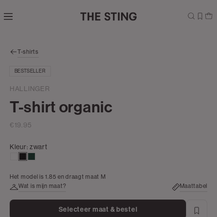
Navigeer
direct naar
de
hoofdinhoud
Open de
T-shirts
zoekbalk
Navigeer
BESTSELLER
direct
naar de
HALLINGER
footer
T-shirt organic
€19.95
Kleur:
zwart
wit
zwart
groen
bottle,
Het model is 1.85 en draagt maat M
donker
Wat is mijn maat?
Maattabel
Selecteer maat & bestel