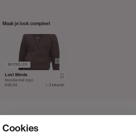
Maak je look compleet
BESTSELLER
Lost Minds
Hoodie met logo
€39.95
+ 3 kleuren
Cookies