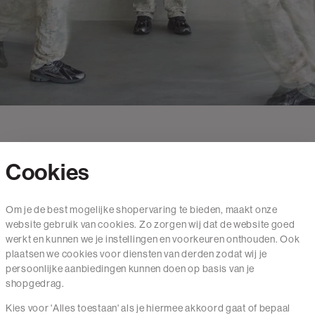
Cookies
Contact
Om je de best mogelijke shopervaring te bieden, maakt onze
website gebruik van cookies. Zo zorgen wij dat de website goed
Mail ons
werkt en kunnen we je instellingen en voorkeuren onthouden. Ook
020 - 3412 650
plaatsen we cookies voor diensten van derden zodat wij je
persoonlijke aanbiedingen kunnen doen op basis van je
Van maandag t/m vrijdag van 8.30 uur tot 18.00 uur.
shopgedrag.
Kies voor 'Alles toestaan' als je hiermee akkoord gaat of bepaal
Service