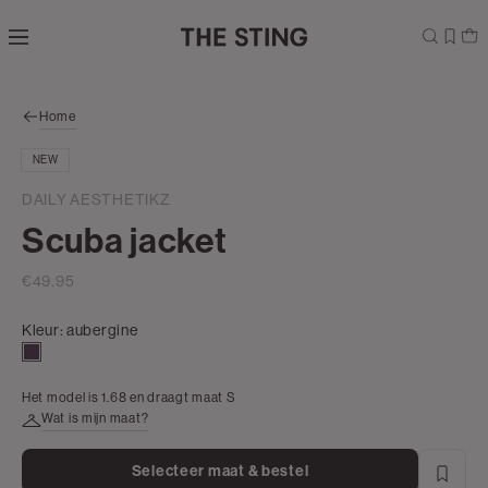
Navigeer
direct naar
Shop the look
de
hoofdinhoud
Open de
Home
zoekbalk
Navigeer
NEW
direct
naar de
DAILY AESTHETIKZ
footer
Scuba jacket
€49.95
Kleur:
aubergine
aubergine
Het model is 1.68 en draagt maat S
Wat is mijn maat?
Selecteer maat & bestel