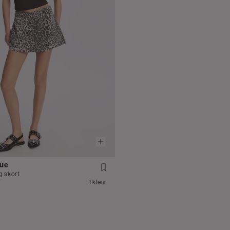
que
g skort
1 kleur