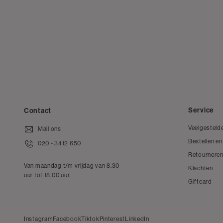
Service
Contact
Veelgesteld
Mail ons
Bestellen en
020 - 3412 650
Retourneren
Van maandag t/m vrijdag van 8.30
Klachten
uur tot 18.00 uur.
Giftcard
Instagram
Facebook
Tiktok
Pinterest
LinkedIn