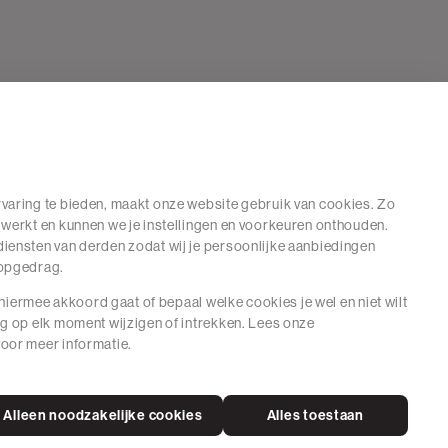
varing te bieden, maakt onze website gebruik van cookies. Zo
 werkt en kunnen we je instellingen en voorkeuren onthouden.
iensten van derden zodat wij je persoonlijke aanbiedingen
hopgedrag.
e hiermee akkoord gaat of bepaal welke cookies je wel en niet wilt
ng op elk moment wijzigen of intrekken. Lees onze
oor meer informatie.
Alleen noodzakelijke cookies
Alles toestaan
ne Voorwaarden
Cookies
© 2026 The Sting Alle Rechten Voorbehouden