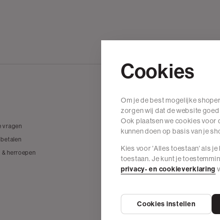
Cookies
Om je de best mogelijke shoper
Wij zijn The Sting
zorgen wij dat de website goed
Ook plaatsen we cookies voor d
e vragen
Over The Sting
kunnen doen op basis van je s
 betalen
Vacatures
Kies voor 'Alles toestaan' als j
 & herroepen
Duurzame materialen
toestaan. Je kunt je toestemmi
Onze winkels
privacy- en cookieverklaring
v
The Sting Nederland
Cookies instellen
Privacy Beleid
Algeme