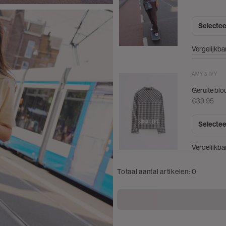
Selectee
Vergelijkba
AMY & IVY
Geruite blo
€39.95
Selectee
Vergelijkba
Totaal aantal artikelen:
0