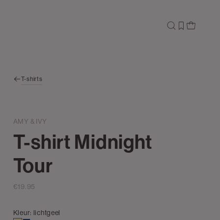
T-shirts
AMY & IVY
T-shirt Midnight
Tour
€19.95
Kleur:
lichtgeel