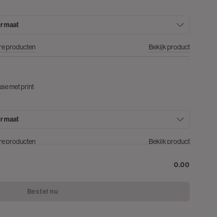
r maat
re producten
Bekijk product
use met print
r maat
re producten
Bekijk product
0.00
Bestel nu