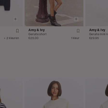
Amy & Ivy
Amy & Ivy
Geruite short
Geruite mini r
+ 2 kleuren
€25.00
1 kleur
€29.95