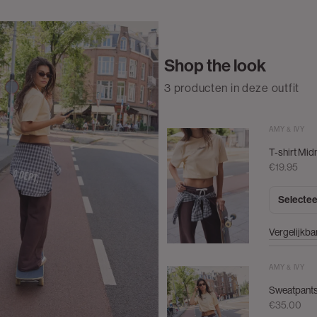
Shop the look
3 producten in deze outfit
AMY & IVY
T-shirt Mid
€19.95
Selectee
Vergelijkba
AMY & IVY
Sweatpants
€35.00