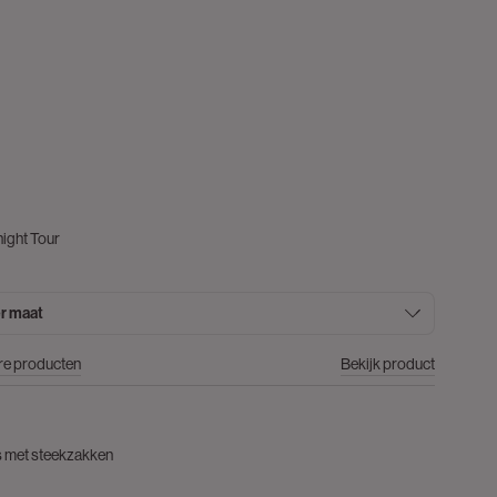
night Tour
r maat
re producten
Bekijk product
 met steekzakken