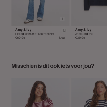
Amy & Ivy
Amy & Ivy
Flared jeans met sterrenprint
Jacquard trui
€59.95
1 kleur
€39.95
Misschien is dit ook iets voor jou?