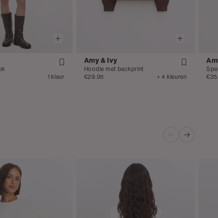
Amy & Ivy
Amy
ok
Hoodie met backprint
Spe
1 kleur
€29.95
+ 4 kleuren
€35