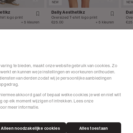
NEW
NE
etikz
Daily Aesthetikz
Dai
irt logo print
Oversized T-shirt logo print
Over
+ 5 kleuren
€25.00
+ 5 kleuren
€25
varing te bieden, maakt onze website gebruik van cookies. Zo
 werkt en kunnen we je instellingen en voorkeuren onthouden.
iensten van derden zodat wij je persoonlijke aanbiedingen
hopgedrag.
e hiermee akkoord gaat of bepaal welke cookies je wel en niet wilt
ng op elk moment wijzigen of intrekken. Lees onze
oor meer informatie.
Alleen noodzakelijke cookies
Alles toestaan