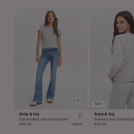
NEW
Amy & Ivy
Amy & Ivy
Flared jeans met sterrenprint
Sweater met broderie d
€59.95
1 kleur
€39.95