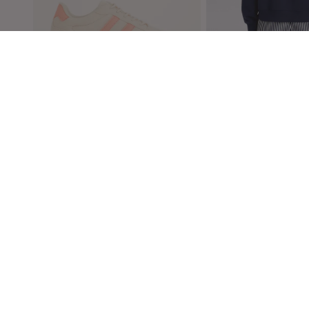
Amy & Ivy
Amy & Ivy
Suedine sneakers
Sweater met borduurse
€49.95
1 kleur
€39.95
Service
Contact
Veelgesteld
Mail ons