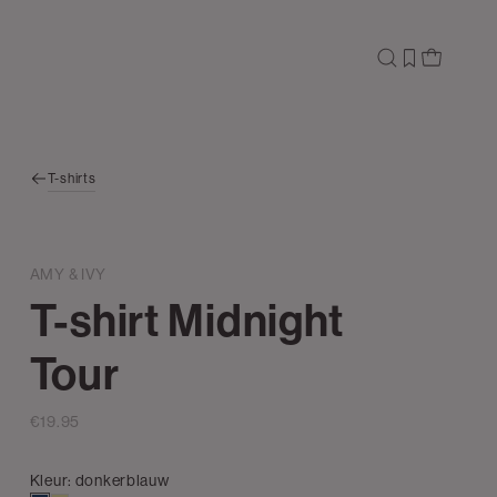
T-shirts
AMY & IVY
T-shirt Midnight
Tour
€19.95
Kleur:
donkerblauw