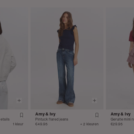
Amy & Ivy
Amy & Ivy
etails
Pintuck flared jeans
Geruite mini r
1 kleur
€49.95
+ 2 kleuren
€29.95