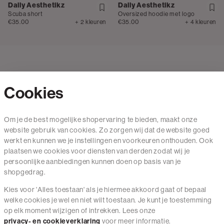
Daily Aesthetikz
Daily Aesthetikz
Scuba short
Oversized hoodie met logo
€35.00
+ 2 kleuren
€35.00
+ 4 kleuren
Cookies
Contact
Om je de best mogelijke shopervaring te bieden, maakt onze
website gebruik van cookies. Zo zorgen wij dat de website goed
Mail ons
werkt en kunnen we je instellingen en voorkeuren onthouden. Ook
020 - 3412 650
plaatsen we cookies voor diensten van derden zodat wij je
persoonlijke aanbiedingen kunnen doen op basis van je
Van maandag t/m vrijdag van 8.30 uur tot 18.00 uur.
shopgedrag.
Kies voor 'Alles toestaan' als je hiermee akkoord gaat of bepaal
Service
welke cookies je wel en niet wilt toestaan. Je kunt je toestemming
op elk moment wijzigen of intrekken. Lees onze
Wij zijn The Sting
privacy- en cookieverklaring
voor meer informatie.