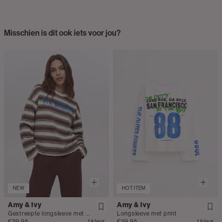
Misschien is dit ook iets voor jou?
NEW
HOT ITEM
Amy & Ivy
Amy & Ivy
Gestreepte longsleeve met borduursel
Longsleeve met print
€39.95
1 kleur
€29.95
1 kleur