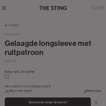
Navigeer
direct naar
de
hoofdinhoud
Open de
T-shirts
zoekbalk
Navigeer
AMY & IVY
direct
Gelaagde longsleeve met
naar de
footer
ruitpatroon
€35.00
Kleur:
wit, off-white
wit,
off-
Het model is 1.74 en draagt maat S
white
Wat is mijn maat?
Maattabel
Selecteer maat & bestel