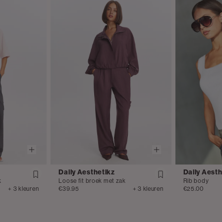
Daily Aesthetikz
Daily Aesth
k
Loose fit broek met zak
Rib body
+ 3 kleuren
€39.95
+ 3 kleuren
€25.00