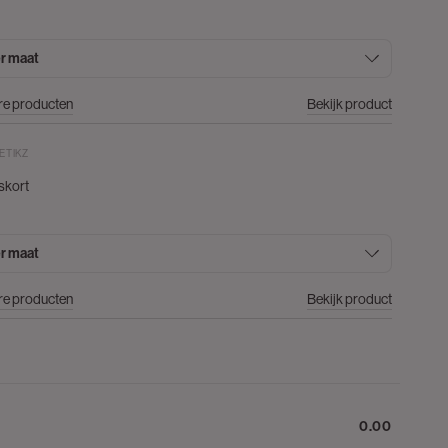
r maat
re producten
Bekijk product
ETIKZ
skort
r maat
re producten
Bekijk product
0.00