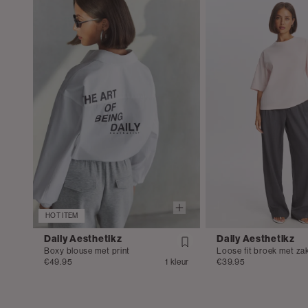
HOT ITEM
Daily Aesthetikz
Daily Aesthetikz
Boxy blouse met print
Loose fit broek met za
€49.95
1 kleur
€39.95