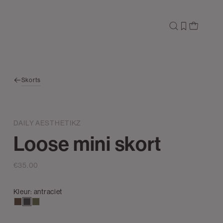
Skorts
DAILY AESTHETIKZ
Loose mini skort
€35.00
Kleur:
antraciet
donkerbruin
antraciet
groen,
olijf