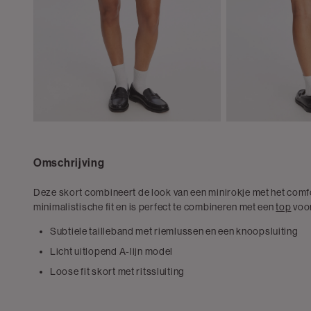
Omschrijving
Deze skort combineert de look van een minirokje met het comfo
minimalistische fit en is perfect te combineren met een
top
voor
Subtiele tailleband met riemlussen en een knoopsluiting
Licht uitlopend A-lijn model
Loose fit skort met ritssluiting