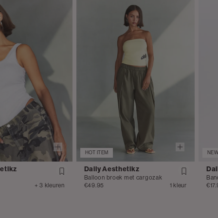
HOT ITEM
NE
etikz
Daily Aesthetikz
Dai
Balloon broek met cargozak
Ban
+ 3 kleuren
€49.95
1 kleur
€17