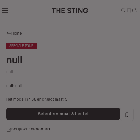
Navigeer
direct naar
de
hoofdinhoud
Open de
Home
zoekbalk
Navigeer
SPECIALE PRIJS
direct
naar de
null
footer
null
null:
null
Het model is 1.68 en draagt maat S
Selecteer maat & bestel
Bekijk winkelvoorraad