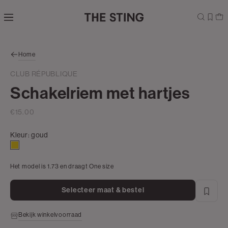
Navigeer
direct naar
de
hoofdinhoud
Open de
Home
zoekbalk
Navigeer
CLUB RÉPUBLIQUE
direct
Schakelriem met hartjes
naar de
footer
€15.00
Kleur:
goud
goud
Het model is 1.73 en draagt One size
Selecteer maat & bestel
Bekijk winkelvoorraad