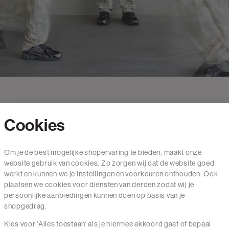
Cookies
Contact
Om je de best mogelijke shopervaring te bieden, maakt onze
website gebruik van cookies. Zo zorgen wij dat de website goed
Mail ons
werkt en kunnen we je instellingen en voorkeuren onthouden. Ook
020 - 3412 650
plaatsen we cookies voor diensten van derden zodat wij je
persoonlijke aanbiedingen kunnen doen op basis van je
Van maandag t/m vrijdag van 8.30 uur tot 18.00 uur.
shopgedrag.
Kies voor 'Alles toestaan' als je hiermee akkoord gaat of bepaal
Service