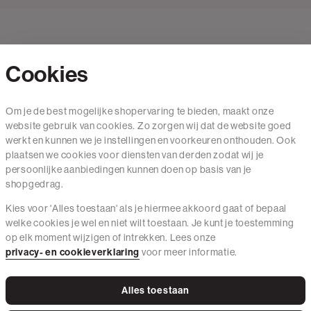
Cookies
Contact
Om je de best mogelijke shopervaring te bieden, maakt onze
website gebruik van cookies. Zo zorgen wij dat de website goed
Mail ons
werkt en kunnen we je instellingen en voorkeuren onthouden. Ook
020 - 3412 650
plaatsen we cookies voor diensten van derden zodat wij je
persoonlijke aanbiedingen kunnen doen op basis van je
Van maandag t/m vrijdag van 8.30 uur tot 18.00 uur.
shopgedrag.
Kies voor 'Alles toestaan' als je hiermee akkoord gaat of bepaal
Service
welke cookies je wel en niet wilt toestaan. Je kunt je toestemming
op elk moment wijzigen of intrekken. Lees onze
Wij zijn The Sting
privacy- en cookieverklaring
voor meer informatie.
Alles toestaan