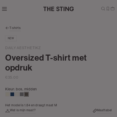
Navigeer
direct naar
de
hoofdinhoud
Open de
T-shirts
zoekbalk
Navigeer
NEW
direct
naar de
DAILY AESTHETIKZ
footer
Oversized T-shirt met
opdruk
€35.00
Kleur:
bos, midden
wit,
donkerblauw
creme,
middengrijs
bos,
off-
licht
midden
Het model is 1.84 en draagt maat M
white
Wat is mijn maat?
Maattabel