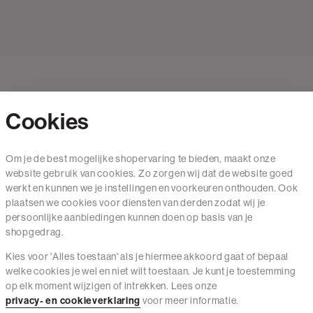
Cookies
Contact
Om je de best mogelijke shopervaring te bieden, maakt onze
website gebruik van cookies. Zo zorgen wij dat de website goed
Mail ons
werkt en kunnen we je instellingen en voorkeuren onthouden. Ook
020 - 3412 650
plaatsen we cookies voor diensten van derden zodat wij je
persoonlijke aanbiedingen kunnen doen op basis van je
Van maandag t/m vrijdag van 8.30 uur tot 18.00 uur.
shopgedrag.
Kies voor 'Alles toestaan' als je hiermee akkoord gaat of bepaal
Service
welke cookies je wel en niet wilt toestaan. Je kunt je toestemming
op elk moment wijzigen of intrekken. Lees onze
Wij zijn The Sting
privacy- en cookieverklaring
voor meer informatie.