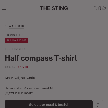
Navigeer
direct naar
de
hoofdinhoud
Open de
Winter sale
zoekbalk
Navigeer
BESTSELLER
direct
SPECIALE PRIJS
naar de
footer
HALLINGER
Half compass T-shirt
€29.95
€15.00
Kleur:
wit, off-white
Het model is 1.85 en draagt maat M
Wat is mijn maat?
Selecteer maat & bestel