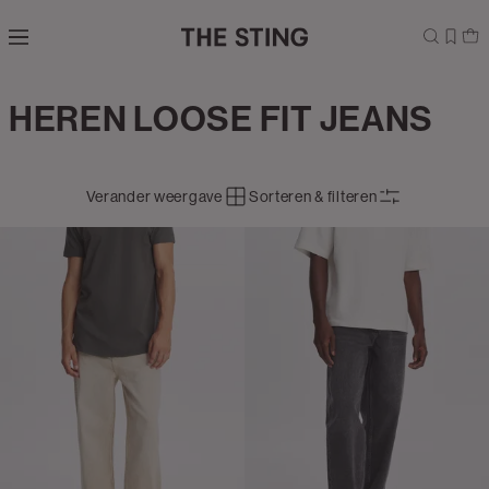
Navigeer
direct naar
de
hoofdinhoud
Open de
HEREN LOOSE FIT JEANS
Jeans
zoekbalk
Navigeer
direct
naar de
Verander weergave
Sorteren & filteren
footer