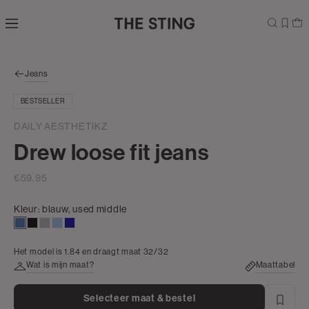
Navigeer
direct naar
Shop the look
de
hoofdinhoud
Open de
Jeans
zoekbalk
Navigeer
BESTSELLER
direct
naar de
DAILY AESTHETIKZ
footer
Drew loose fit jeans
€59.95
Kleur:
blauw, used middle
blauw,
zwart,
grijs,
blauw,
blauwtint
used
used
used
used
Het model is 1.84 en draagt maat 32/32
middle
dark
middle
light
Wat is mijn maat?
Maattabel
Selecteer maat & bestel