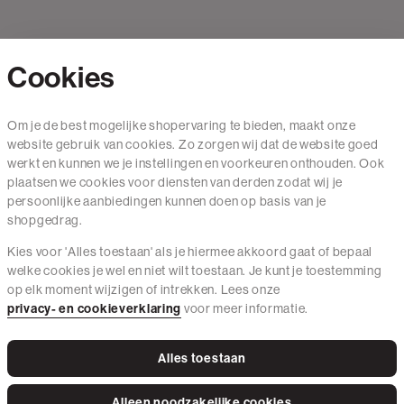
Cookies
Contact
Om je de best mogelijke shopervaring te bieden, maakt onze
website gebruik van cookies. Zo zorgen wij dat de website goed
Mail ons
werkt en kunnen we je instellingen en voorkeuren onthouden. Ook
020 - 3412 650
plaatsen we cookies voor diensten van derden zodat wij je
persoonlijke aanbiedingen kunnen doen op basis van je
Van maandag t/m vrijdag van 8.30 uur tot 18.00 uur.
shopgedrag.
Kies voor 'Alles toestaan' als je hiermee akkoord gaat of bepaal
Service
welke cookies je wel en niet wilt toestaan. Je kunt je toestemming
op elk moment wijzigen of intrekken. Lees onze
Wij zijn The Sting
privacy- en cookieverklaring
voor meer informatie.
Alles toestaan
Instagram
Facebook
Tiktok
Pinterest
LinkedIn
Alleen noodzakelijke cookies