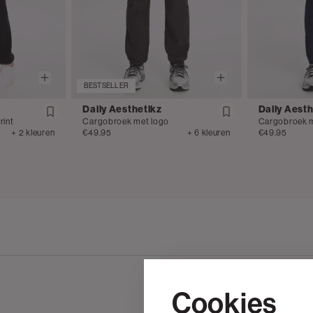
BESTSELLER
Daily Aesthetikz
Daily Aesth
rint
Cargobroek met logo
Cargobroek m
+ 2 kleuren
€49.95
+ 6 kleuren
€49.95
Cookies