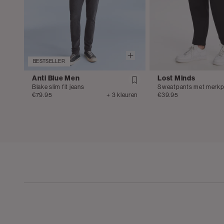
BESTSELLER
Anti Blue Men
Lost Minds
Blake slim fit jeans
Sweatpants met merkp
€79.95
+ 3 kleuren
€39.95