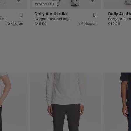
BESTSELLER
Daily Aesthetikz
Daily Aesth
rint
Cargobroek met logo
Cargobroek m
+ 2 kleuren
€49.95
+ 6 kleuren
€49.95