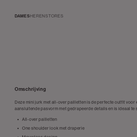
Navigeer
direct naar
de
DAMES
HEREN
STORES
hoofdinhoud
Open de
zoekbalk
Navigeer
direct
naar de
footer
Omschrijving
Deze mini jurk met all-over pailletten is de perfecte outfit voor
aansluitende pasvorm met gedrapeerde details en is ideaal te 
All-over pailletten
One shoulder look met draperie