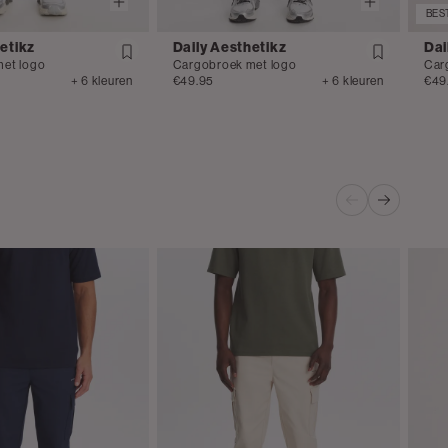
BES
etikz
Daily Aesthetikz
Dai
et logo
Cargobroek met logo
Car
+ 6 kleuren
€49.95
+ 6 kleuren
€49