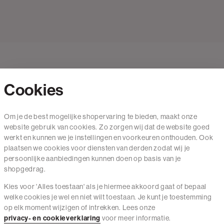
Cookies
Contact
Om je de best mogelijke shopervaring te bieden, maakt onze
website gebruik van cookies. Zo zorgen wij dat de website goed
Mail ons
werkt en kunnen we je instellingen en voorkeuren onthouden. Ook
020 - 3412 650
plaatsen we cookies voor diensten van derden zodat wij je
persoonlijke aanbiedingen kunnen doen op basis van je
Van maandag t/m vrijdag van 8.30 uur tot 18.00 uur.
shopgedrag.
Kies voor 'Alles toestaan' als je hiermee akkoord gaat of bepaal
Service
welke cookies je wel en niet wilt toestaan. Je kunt je toestemming
op elk moment wijzigen of intrekken. Lees onze
Wij zijn The Sting
privacy- en cookieverklaring
voor meer informatie.