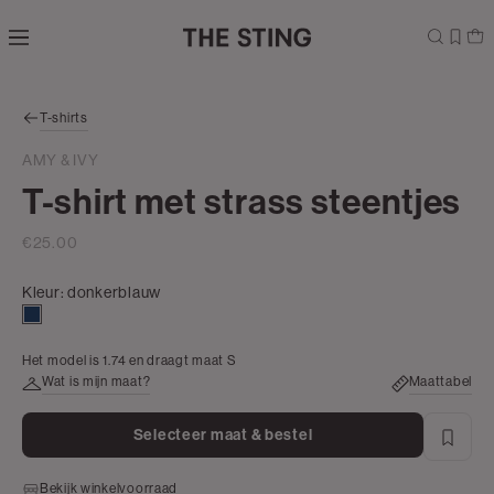
Navigeer
direct naar
de
hoofdinhoud
Open de
T-shirts
zoekbalk
Navigeer
AMY & IVY
direct
T-shirt met strass steentjes
naar de
footer
€25.00
Kleur:
donkerblauw
donkerblauw
Het model is 1.74 en draagt maat S
Wat is mijn maat?
Maattabel
Selecteer maat & bestel
Bekijk winkelvoorraad