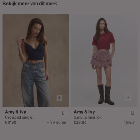
Bekijk meer van dit merk
Amy & Ivy
Amy & Ivy
Cropped singlet
Geruite mini rok
€17.95
+ 3 kleuren
€29.95
1 kleur