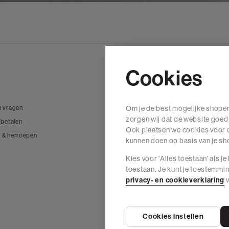
Cookies
Wij zijn The Sting
e vragen
Om je de best mogelijke shoper
Over The Sting
zorgen wij dat de website goed
 betalen
Vacatures
Ook plaatsen we cookies voor d
 & herroepen
Duurzame materialen
kunnen doen op basis van je s
Onze denims
Kies voor 'Alles toestaan' als j
Onze winkels
toestaan. Je kunt je toestemmi
Blogs
privacy- en cookieverklaring
v
The Sting België
Cookies instellen