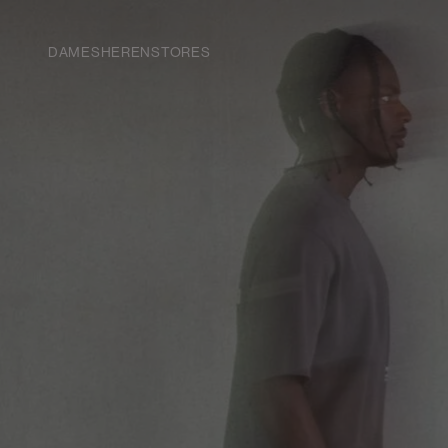
Navigeer
direct naar
de
DAMES
HEREN
STORES
hoofdinhoud
Open de
zoekbalk
Navigeer
direct
naar de
footer