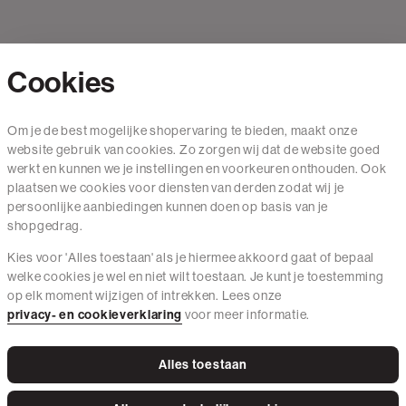
Cookies
Contact
Om je de best mogelijke shopervaring te bieden, maakt onze
website gebruik van cookies. Zo zorgen wij dat de website goed
Mail ons
werkt en kunnen we je instellingen en voorkeuren onthouden. Ook
020 - 3412 650
plaatsen we cookies voor diensten van derden zodat wij je
persoonlijke aanbiedingen kunnen doen op basis van je
Van maandag t/m vrijdag van 8.30 uur tot 18.00 uur.
shopgedrag.
Kies voor 'Alles toestaan' als je hiermee akkoord gaat of bepaal
Service
welke cookies je wel en niet wilt toestaan. Je kunt je toestemming
op elk moment wijzigen of intrekken. Lees onze
Wij zijn The Sting
privacy- en cookieverklaring
voor meer informatie.
Alles toestaan
Instagram
Facebook
Tiktok
Pinterest
LinkedIn