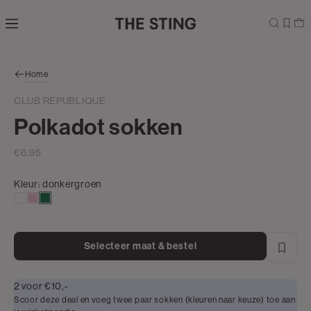
Navigeer
direct naar
de
hoofdinhoud
Open de
Home
zoekbalk
Navigeer
CLUB RÉPUBLIQUE
direct
Polkadot sokken
naar de
footer
€6.95
Kleur:
donkergroen
wit
lichtroze
donkergroen
Selecteer maat & bestel
2 voor €10,-
Scoor deze deal en voeg twee paar sokken (kleuren naar keuze) toe aan