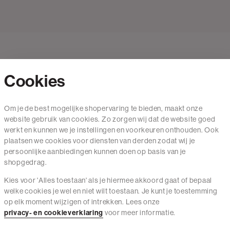
Cookies
Contact
Om je de best mogelijke shopervaring te bieden, maakt onze
website gebruik van cookies. Zo zorgen wij dat de website goed
Mail ons
werkt en kunnen we je instellingen en voorkeuren onthouden. Ook
020 - 3412 650
plaatsen we cookies voor diensten van derden zodat wij je
persoonlijke aanbiedingen kunnen doen op basis van je
Van maandag t/m vrijdag van 8.30 uur tot 18.00 uur.
shopgedrag.
Kies voor 'Alles toestaan' als je hiermee akkoord gaat of bepaal
Service
welke cookies je wel en niet wilt toestaan. Je kunt je toestemming
op elk moment wijzigen of intrekken. Lees onze
Wij zijn The Sting
privacy- en cookieverklaring
voor meer informatie.