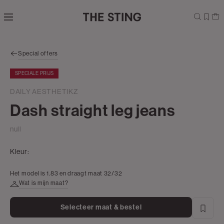
Navigeer
direct naar
de
hoofdinhoud
Open de
Special offers
zoekbalk
Navigeer
SPECIALE PRIJS
direct
naar de
DAILY AESTHETIKZ
footer
Dash straight leg jeans
null
Kleur:
Het model is 1.83 en draagt maat 32/32
Wat is mijn maat?
Selecteer maat & bestel