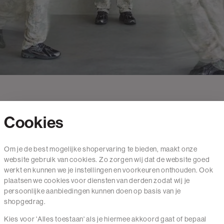
Cookies
Contact
Om je de best mogelijke shopervaring te bieden, maakt onze
website gebruik van cookies. Zo zorgen wij dat de website goed
Mail ons
werkt en kunnen we je instellingen en voorkeuren onthouden. Ook
020 - 3412 650
plaatsen we cookies voor diensten van derden zodat wij je
persoonlijke aanbiedingen kunnen doen op basis van je
Van maandag t/m vrijdag van 8.30 uur tot 18.00 uur.
shopgedrag.
Kies voor 'Alles toestaan' als je hiermee akkoord gaat of bepaal
Service